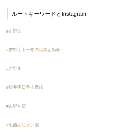
ルートキーワードとInstagram
#吉野山
#吉野山上千本の写真と動画
#吉野川
#桜井明日香吉野線
#吉野神宮
#七曲あじさい園