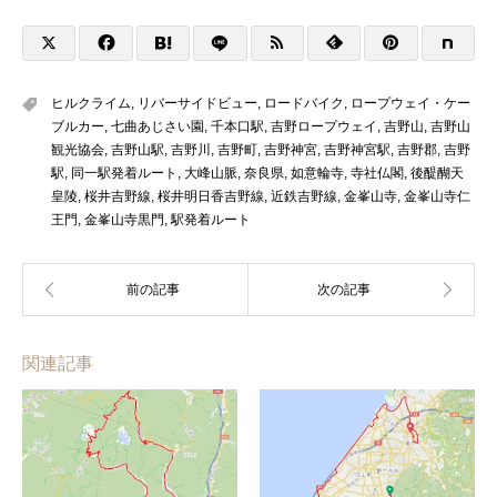
ヒルクライム
,
リバーサイドビュー
,
ロードバイク
,
ロープウェイ・ケー
ブルカー
,
七曲あじさい園
,
千本口駅
,
吉野ロープウェイ
,
吉野山
,
吉野山
観光協会
,
吉野山駅
,
吉野川
,
吉野町
,
吉野神宮
,
吉野神宮駅
,
吉野郡
,
吉野
駅
,
同一駅発着ルート
,
大峰山脈
,
奈良県
,
如意輪寺
,
寺社仏閣
,
後醍醐天
皇陵
,
桜井吉野線
,
桜井明日香吉野線
,
近鉄吉野線
,
金峯山寺
,
金峯山寺仁
王門
,
金峯山寺黒門
,
駅発着ルート
関連記事