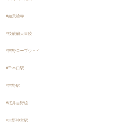
#如意輪寺
#後醍醐天皇陵
#吉野ロープウェイ
#千本口駅
#吉野駅
#桜井吉野線
#吉野神宮駅