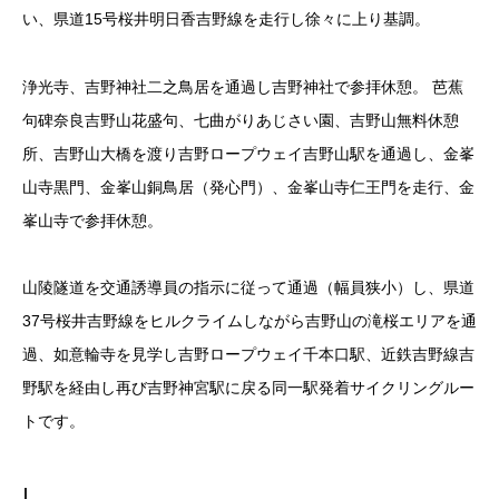
い、県道15号桜井明日香吉野線を走行し徐々に上り基調。
浄光寺、吉野神社二之鳥居を通過し吉野神社で参拝休憩。 芭蕉
句碑奈良吉野山花盛句、七曲がりあじさい園、吉野山無料休憩
所、吉野山大橋を渡り吉野ロープウェイ吉野山駅を通過し、金峯
山寺黒門、金峯山銅鳥居（発心門）、金峯山寺仁王門を走行、金
峯山寺で参拝休憩。
山陵隧道を交通誘導員の指示に従って通過（幅員狭小）し、県道
37号桜井吉野線をヒルクライムしながら吉野山の滝桜エリアを通
過、如意輪寺を見学し吉野ロープウェイ千本口駅、近鉄吉野線吉
野駅を経由し再び吉野神宮駅に戻る同一駅発着サイクリングルー
トです。