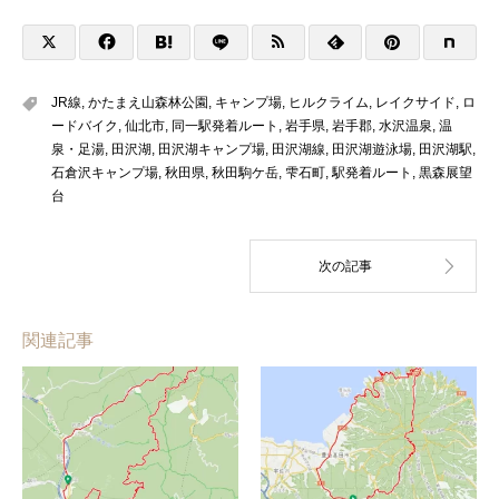
JR線
,
かたまえ山森林公園
,
キャンプ場
,
ヒルクライム
,
レイクサイド
,
ロ
ードバイク
,
仙北市
,
同一駅発着ルート
,
岩手県
,
岩手郡
,
水沢温泉
,
温
泉・足湯
,
田沢湖
,
田沢湖キャンプ場
,
田沢湖線
,
田沢湖遊泳場
,
田沢湖駅
,
石倉沢キャンプ場
,
秋田県
,
秋田駒ケ岳
,
雫石町
,
駅発着ルート
,
黒森展望
台
関連記事