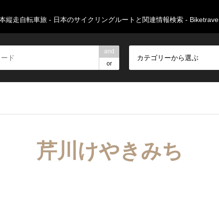
本縦走自転車旅 - 日本のサイクリングルートと関連情報検索 - Biketravers
and
カテゴリーから選ぶ
or
芹川けやきみち