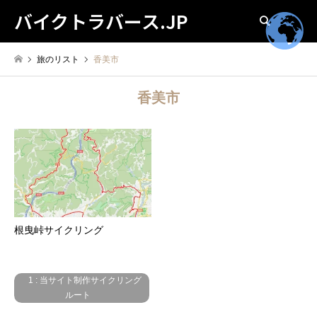
バイクトラバース.JP
検索
旅のリスト
香美市
香美市
根曳峠サイクリング
1 : 当サイト制作サイクリング
ルート