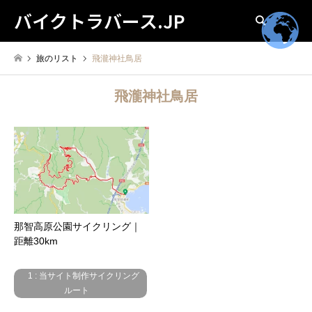
バイクトラバース.JP
検索
旅のリスト
飛瀧神社鳥居
飛瀧神社鳥居
那智高原公園サイクリング｜
距離30km
1 : 当サイト制作サイクリング
ルート