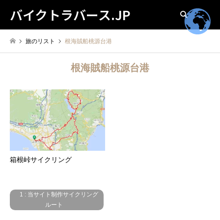
バイクトラバース.JP
検索
旅のリスト
根海賊船桃源台港
根海賊船桃源台港
箱根峠サイクリング
1 : 当サイト制作サイクリング
ルート