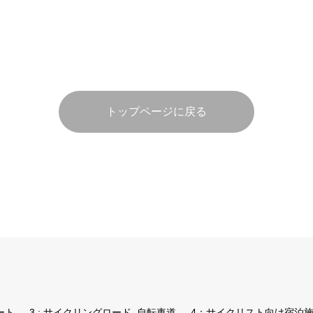
トップページに戻る
ート
3 : サイクリングロード, 自転車道
4：サイクリスト向け宿泊