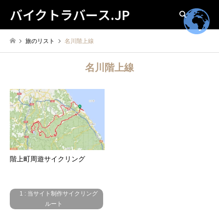
バイクトラバース.JP
検索
旅のリスト
名川階上線
名川階上線
階上町周遊サイクリング
1 : 当サイト制作サイクリング
ルート