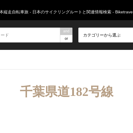
本縦走自転車旅 - 日本のサイクリングルートと関連情報検索 - Biketravers
and
カテゴリーから選ぶ
or
千葉県道182号線