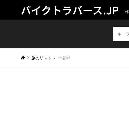
バイクトラバース.JP
日
旅のリスト
十谷峠