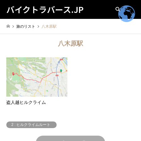
バイクトラバース.JP
検索
旅のリスト
八木原駅
八木原駅
盗人越ヒルクライム
2 : ヒルクライムルート