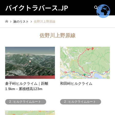
バイクトラバース.JP
検索
旅のリスト
佐野川上野原線
佐野川上野原線
倉子峠ヒルクライム｜距離
和田峠ヒルクライム
1.9km－累積標高123m
2 : ヒルクライムルート
2 : ヒルクライムルート