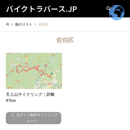
バイクトラバース.JP
検索
旅のリスト
佐伯区
佐伯区
天上山サイクリング｜距離
97km
1 : 当サイト制作サイクリング
ルート