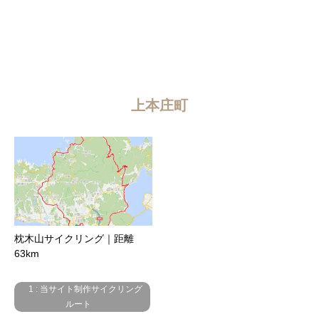
上本庄町
枕木山サイクリング｜距離
63km
1 : 当サイト制作サイクリング
ルート