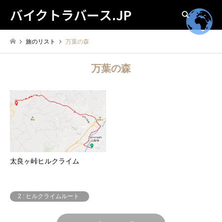
バイクトラバース.JP
検索
旅のリスト
万葉の森
万葉の森
太良ヶ峠ヒルクライム
2 : ヒルクライムルート