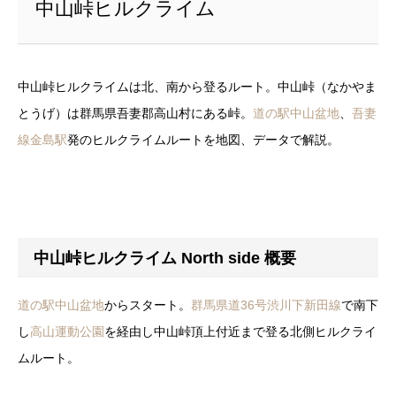
中山峠ヒルクライム
中山峠ヒルクライムは北、南から登るルート。中山峠（なかやま
とうげ）は群馬県吾妻郡高山村にある峠。
道の駅中山盆地
、
吾妻
線
金島駅
発のヒルクライムルートを地図、データで解説。
中山峠ヒルクライム North side 概要
道の駅中山盆地
からスタート。
群馬県道36号
渋川下新田線
で南下
し
高山運動公園
を経由し中山峠頂上付近まで登る北側ヒルクライ
ムルート。