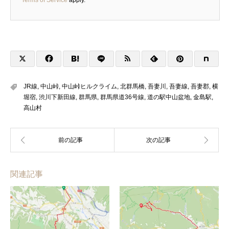
JR線
,
中山峠
,
中山峠ヒルクライム
,
北群馬橋
,
吾妻川
,
吾妻線
,
吾妻郡
,
横
堀宿
,
渋川下新田線
,
群馬県
,
群馬県道36号線
,
道の駅中山盆地
,
金島駅
,
高山村
関連記事