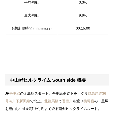
平均勾配
3.3%
最大勾配
9.9%
予想所要時間 (hh:mm:ss)
00:15:00
中山峠ヒルクライム South side 概要
JR
吾妻線
の金島駅スタート。吾妻線高架下をくぐり
群馬県道36
号
渋川下新田線
で北上。
北群馬橋
で
吾妻川
を渡り
横堀宿
の一里塚
を経由し中山峠頂上付近まで登る南側ヒルクライムルート。