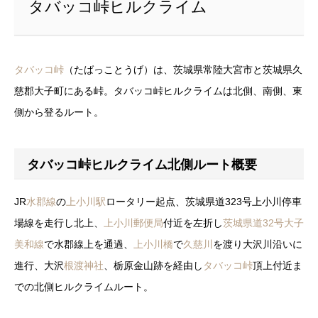
タバッコ峠ヒルクライム
タバッコ峠
（たばっことうげ）は、茨城県常陸大宮市と茨城県久
慈郡大子町にある峠。タバッコ峠ヒルクライムは北側、南側、東
側から登るルート。
タバッコ峠ヒルクライム北側ルート概要
JR
水郡線
の
上小川駅
ロータリー起点、茨城県道323号上小川停車
場線を走行し北上、
上小川郵便局
付近を左折し
茨城県道32号
大子
美和線
で水郡線上を通過、
上小川橋
で
久慈川
を渡り大沢川沿いに
進行、大沢
根渡神社
、栃原金山跡を経由し
タバッコ峠
頂上付近ま
での北側ヒルクライムルート。