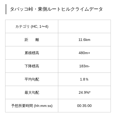
タバッコ峠・東側ルートヒルクライムデータ
カテゴリ (HC, 1〜4)
距 離
11.6km
累積標高
480m+
下降標高
183m-
平均勾配
1.8％
最大勾配
24.9%*
予想所要時間 (hh:mm:ss)
00:35:00