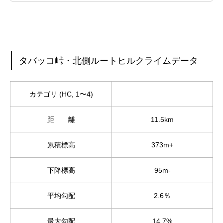
タバッコ峠・北側ルートヒルクライムデータ
カテゴリ (HC, 1〜4)
距 離
11.5km
累積標高
373m+
下降標高
95m-
平均勾配
2.6％
最大勾配
14.7%