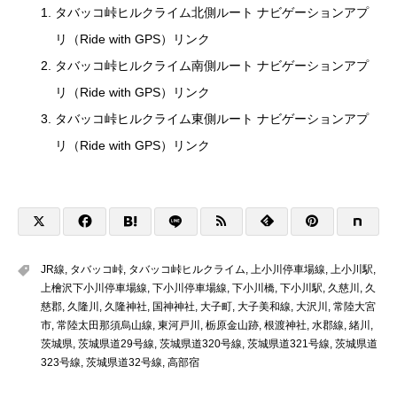
タバッコ峠ヒルクライム北側ルート ナビゲーションアプ
リ（Ride with GPS）リンク
タバッコ峠ヒルクライム南側ルート ナビゲーションアプ
リ（Ride with GPS）リンク
タバッコ峠ヒルクライム東側ルート ナビゲーションアプ
リ（Ride with GPS）リンク
JR線
,
タバッコ峠
,
タバッコ峠ヒルクライム
,
上小川停車場線
,
上小川駅
,
上檜沢下小川停車場線
,
下小川停車場線
,
下小川橋
,
下小川駅
,
久慈川
,
久
慈郡
,
久隆川
,
久隆神社
,
国神神社
,
大子町
,
大子美和線
,
大沢川
,
常陸大宮
市
,
常陸太田那須烏山線
,
東河戸川
,
栃原金山跡
,
根渡神社
,
水郡線
,
緒川
,
茨城県
,
茨城県道29号線
,
茨城県道320号線
,
茨城県道321号線
,
茨城県道
323号線
,
茨城県道32号線
,
高部宿