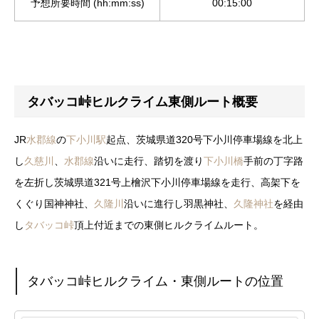
予想所要時間 (hh:mm:ss)
00:15:00
タバッコ峠ヒルクライム東側ルート概要
JR
水郡線
の
下小川駅
起点、茨城県道320号下小川停車場線を北上
し
久慈川
、
水郡線
沿いに走行、踏切を渡り
下小川橋
手前の丁字路
を左折し茨城県道321号上檜沢下小川停車場線を走行、高架下を
くぐり国神神社、
久隆川
沿いに進行し羽黒神社、
久隆神社
を経由
し
タバッコ峠
頂上付近までの東側ヒルクライムルート。
タバッコ峠ヒルクライム・東側ルートの位置