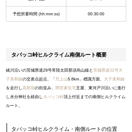
予想所要時間 (hh:mm:ss)
00:30:00
タバッコ峠ヒルクライム南側ルート概要
緒川沿いの茨城県道29号常陸太田那須烏山線と
茨城県道32号
大
子美和線
の交差点起点、「
尺上山
5.8km」標識方面、
大子美和線
を走行し
高部宿
の街並み、
間宮家住宅
主屋、東河戸川沿いに進行
し水分神社を経由し
タバッコ峠
頂上付近までの南側ヒルクライム
ルート。
タバッコ峠ヒルクライム・南側ルートの位置