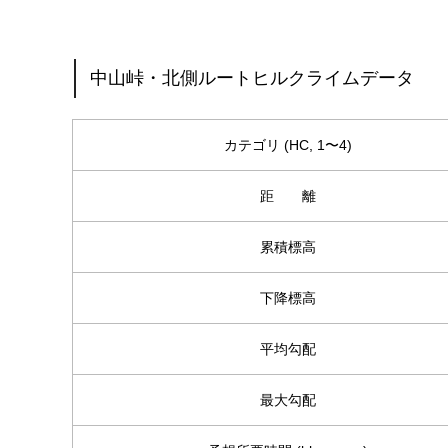
中山峠・北側ルートヒルクライムデータ
カテゴリ (HC, 1〜4)
距 離
累積標高
下降標高
平均勾配
最大勾配