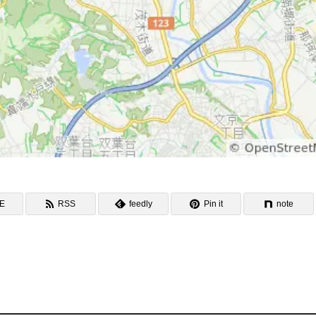
NE
RSS
feedly
Pin it
note