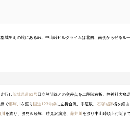
城郡城里町の境にある峠。中山峠ヒルクライムは北側、南側から登るル
を走行し
茨城県道61号
日立笠間線との交差点を二段階右折。静神社大鳥
代橋で
那珂川
を渡り
国道123号線
に左折合流、手這坂、
石塚城跡
横を経由
田川
を渡り、勝見沢経塚、勝見沢溜池、
藤井川
を渡り中山峠頂上付近ま