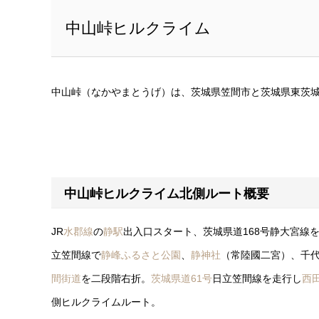
中山峠ヒルクライム
中山峠（なかやまとうげ）は、茨城県笠間市と茨城県東茨
中山峠ヒルクライム北側ルート概要
JR
水郡線
の
静駅
出入口スタート、茨城県道168号静大宮線
立笠間線で
静峰ふるさと公園
、
静神社
（常陸國二宮）、千
間街道
を二段階右折。
茨城県道61号
日立笠間線を走行し
西
側ヒルクライムルート。